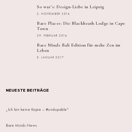
So war’s: Design-Liebe in Leipzig
2. NOVEMBER 2016
Bare Places: Die Blackheath Lodge in Cape
Town
29. FEBRUAR 2016
Bare Minds Bali Edition für mehr Zen im
Leben
5. JANUAR 2017
NEUESTE BEITRÄGE
„Ich bin keine Kopie – #undupable“
Bare Minds News