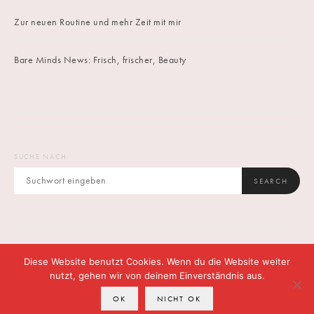
Zur neuen Routine und mehr Zeit mit mir
Bare Minds News: Frisch, frischer, Beauty
SUCHE NACH:
SEARCH
Diese Website benutzt Cookies. Wenn du die Website weiter
IMPRINT
DATENSCHUTZ
CONTACT
nutzt, gehen wir von deinem Einverständnis aus.
OK
NICHT OK