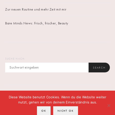
Zur neuen Routine und mehr Zeit mit mir
Bare Minds News: Frisch, frischer, Beauty
SUCHE NACH:
SEARCH
Diese Website benutzt Cookies. Wenn du die Website weiter
IMPRINT
DATENSCHUTZ
CONTACT
nutzt, gehen wir von deinem Einverständnis aus.
OK
NICHT OK