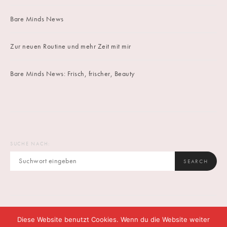
Bare Minds News
Zur neuen Routine und mehr Zeit mit mir
Bare Minds News: Frisch, frischer, Beauty
SUCHE NACH:
SEARCH
Diese Website benutzt Cookies. Wenn du die Website weiter
IMPRINT
DATENSCHUTZ
CONTACT