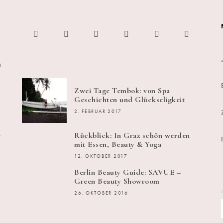
h
Zwei Tage Tembok: von Spa
Geschichten und Glückseligkeit
2. FEBRUAR 2017
s
Rückblick: In Graz schön werden
mit Essen, Beauty & Yoga
12. OKTOBER 2017
Berlin Beauty Guide: SAVUE –
Green Beauty Showroom
26. OKTOBER 2016