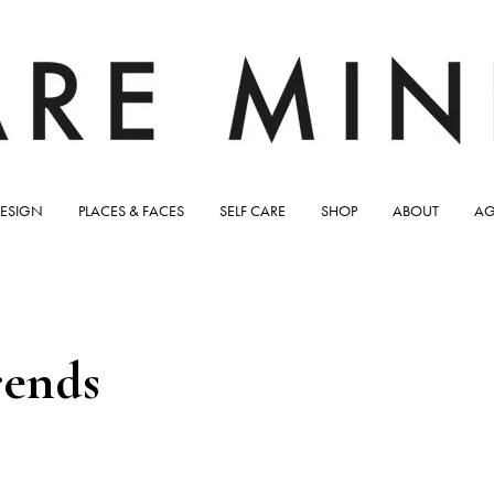
ESIGN
PLACES & FACES
SELF CARE
SHOP
ABOUT
AG
rends