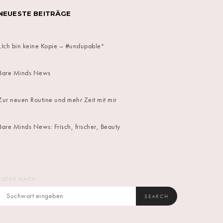
NEUESTE BEITRÄGE
„Ich bin keine Kopie – #undupable“
Bare Minds News
Zur neuen Routine und mehr Zeit mit mir
Bare Minds News: Frisch, frischer, Beauty
SUCHE NACH:
SEARCH