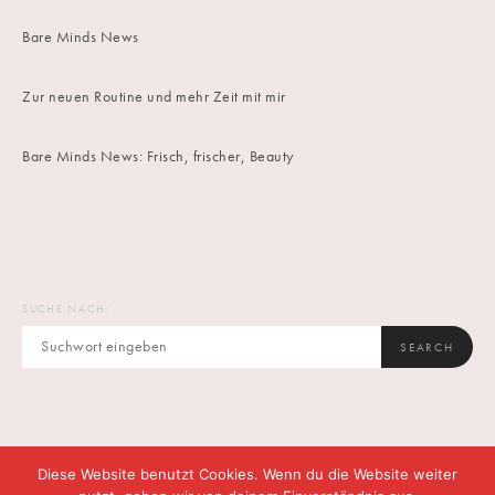
Bare Minds News
Zur neuen Routine und mehr Zeit mit mir
Bare Minds News: Frisch, frischer, Beauty
SUCHE NACH:
SEARCH
Diese Website benutzt Cookies. Wenn du die Website weiter
IMPRINT
DATENSCHUTZ
CONTACT