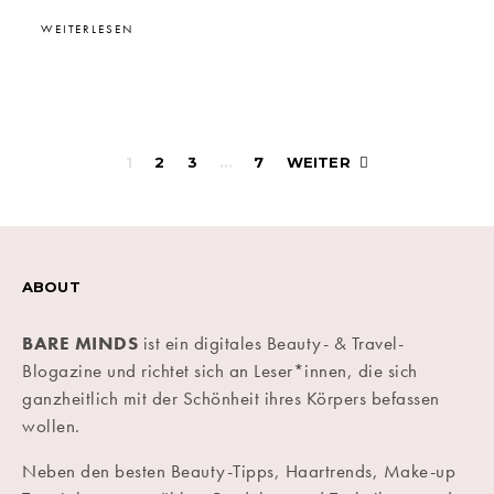
WEITERLESEN
Beitragsnavigati
1
2
3
…
7
WEITER
ABOUT
BARE MINDS
ist ein digitales Beauty- & Travel-
Blogazine und richtet sich an Leser*innen, die sich
ganzheitlich mit der Schönheit ihres Körpers befassen
wollen.
Neben den besten Beauty-Tipps, Haartrends, Make-up