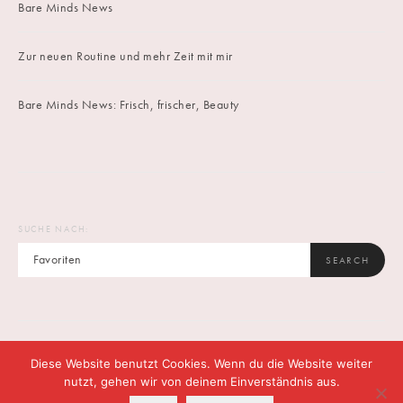
Bare Minds News
Zur neuen Routine und mehr Zeit mit mir
Bare Minds News: Frisch, frischer, Beauty
SUCHE NACH:
SEARCH
Diese Website benutzt Cookies. Wenn du die Website weiter
IMPRINT
DATENSCHUTZ
CONTACT
nutzt, gehen wir von deinem Einverständnis aus.