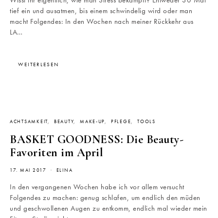
Wisst ihr eigentlich, wie man Stress bekämpft? Entweder 30 Mal
tief ein und ausatmen, bis einem schwindelig wird oder man
macht Folgendes: In den Wochen nach meiner Rückkehr aus
LA…
WEITERLESEN
ACHTSAMKEIT
BEAUTY
MAKE-UP
PFLEGE
TOOLS
BASKET GOODNESS: Die Beauty-
Favoriten im April
17. MAI 2017
ELINA
In den vergangenen Wochen habe ich vor allem versucht
Folgendes zu machen: genug schlafen, um endlich den müden
und geschwollenen Augen zu entkomm, endlich mal wieder mein