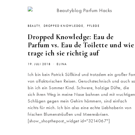
BEAUTY
DROPPED KNOWLEDGE
PFLEGE
Dropped Knowledge: Eau de
Parfum vs. Eau de Toilette und wie
trage ich sie richtig auf
19. JULI 2018
ELINA
Ich bin kein Patrick Süßkind und trotzdem ein großer Fa
von olfaktorischen Reisen. Geruchstechnisch und auch s
bin ich ein Sommer Kind. Schwere, holzige Düfte, die
sich ihren Weg in meine Nase bahnen und mit wuchtige
Schlägen gegen mein Gehirn hämmern, sind einfach
nichts für mich. Ich bin also eine echte Liebhaberin von
frischen Blumensträußen und Meeresbrisen.
[show_shopthepost_widget id="3214067"]