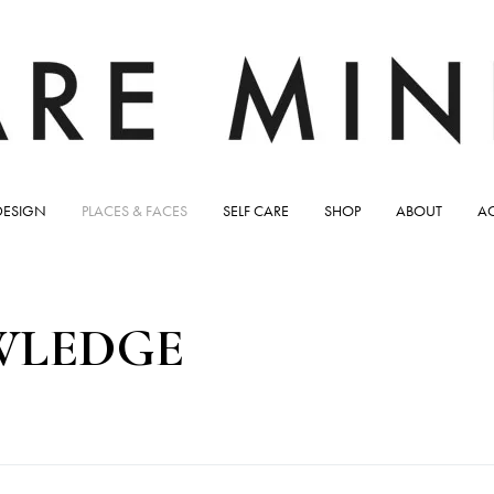
DESIGN
PLACES & FACES
SELF CARE
SHOP
ABOUT
A
WLEDGE