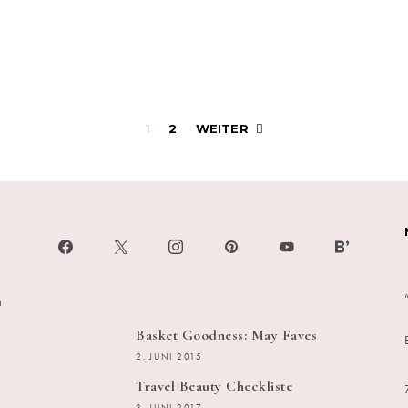
Beitragsnavigati
1
2
WEITER
h
Basket Goodness: May Faves
2. JUNI 2015
Travel Beauty Checkliste