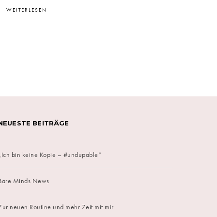
WEITERLESEN
on
NEUESTE BEITRÄGE
„Ich bin keine Kopie – #undupable“
Bare Minds News
Zur neuen Routine und mehr Zeit mit mir