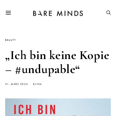
BEAUTY
„Ich bin keine Kopie
– #undupable“
31. MÄRZ 2026
ELINA