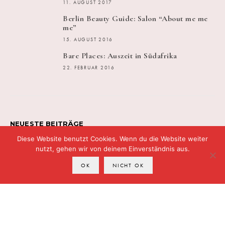
11. AUGUST 2017
Berlin Beauty Guide: Salon “About me me
me”
15. AUGUST 2016
Bare Places: Auszeit in Südafrika
22. FEBRUAR 2016
NEUESTE BEITRÄGE
Diese Website benutzt Cookies. Wenn du die Website weiter
nutzt, gehen wir von deinem Einverständnis aus.
„Ich bin keine Kopie – #undupable“
OK
NICHT OK
Bare Minds News
Zur neuen Routine und mehr Zeit mit mir