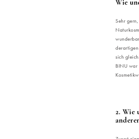
Wie un
Sehr gern,
Naturkosm
wunderbare
derartigen
sich gleic
BINU war g
Kosmetikwe
2. Wie 
andere
Zuerst ein