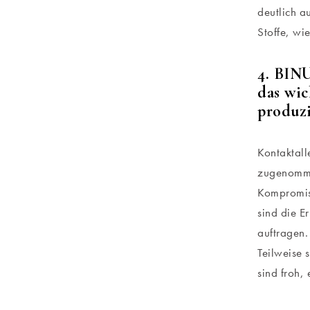
deutlich a
Stoffe, wi
4. BINU
das wic
produzi
Kontaktall
zugenomme
Kompromiss
sind die E
auftragen.
Teilweise 
sind froh, 