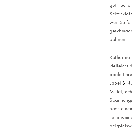
gut rieche
Seifenklotz
weil Seife
geschmack
bahnen.
Katharina 
vielleich
beide Frau
Label
BIN
Mittel, ec
Spannungsg
nach einem
Familienma
beispielsw