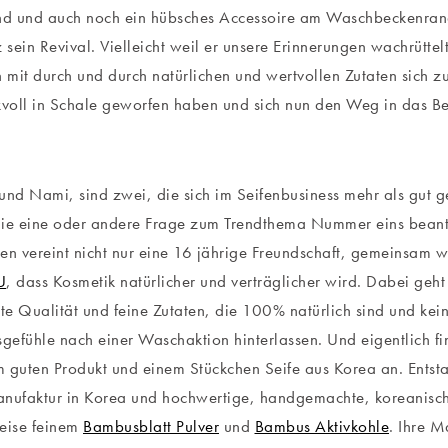
nd und auch noch ein hübsches Accessoire am Waschbeckenrand,
 sein Revival. Vielleicht weil er unsere Erinnerungen wachrüttelt
n mit durch und durch natürlichen und wertvollen Zutaten sich 
voll in Schale geworfen haben und sich nun den Weg in das B
und Nami, sind zwei, die sich im Seifenbusiness mehr als gut
t die eine oder andere Frage zum Trendthema Nummer eins bea
en vereint nicht nur eine 16 jährige Freundschaft, gemeinsam w
U
, dass Kosmetik natürlicher und verträglicher wird. Dabei geh
hte Qualität und feine Zutaten, die 100% natürlich sind und kein
efühle nach einer Waschaktion hinterlassen. Und eigentlich fin
 guten Produkt und einem Stückchen Seife aus Korea an. Entsta
nufaktur in Korea und hochwertige, handgemachte, koreanisch
eise feinem
Bambusblatt Pulver
und
Bambus Aktivkohle
. Ihre 