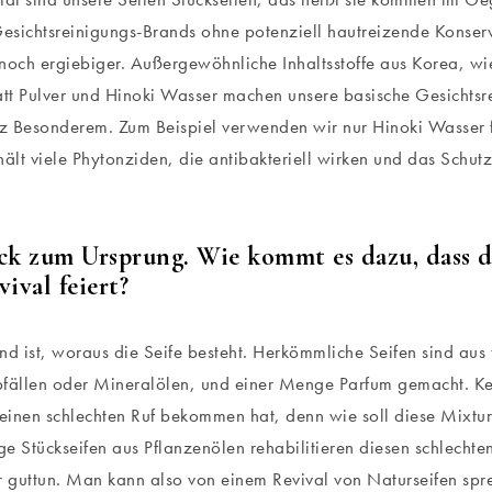
Gesichtsreinigungs-Brands ohne potenziell hautreizende Konserv
noch ergiebiger. Außergewöhnliche Inhaltsstoffe aus Korea, w
t Pulver und Hinoki Wasser machen unsere basische Gesichtsr
 Besonderem. Zum Beispiel verwenden wir nur Hinoki Wasser fü
hält viele Phytonziden, die antibakteriell wirken und das Schut
ck zum Ursprung. Wie kommt es dazu, dass d
vival feiert?
nd ist, woraus die Seife besteht. Herkömmliche Seifen sind aus t
fällen oder Mineralölen, und einer Menge Parfum gemacht. Ke
 einen schlechten Ruf bekommen hat, denn wie soll diese Mixtu
e Stückseifen aus Pflanzenölen rehabilitieren diesen schlechten
r guttun. Man kann also von einem Revival von Naturseifen sprec