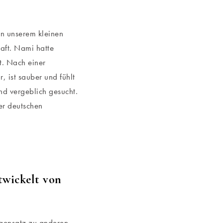
en unserem kleinen
aft. Nami hatte
t. Nach einer
, ist sauber und fühlt
nd vergeblich gesucht.
er deutschen
ntwickelt von
egensatz zu anderen