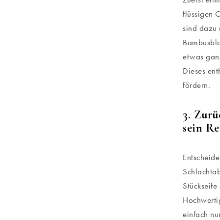
flüssigen 
sind dazu 
Bambusblat
etwas ganz
Dieses ent
fördern.
3. Zurü
sein Re
Entscheide
Schlachtab
Stückseife
Hochwertig
einfach nu