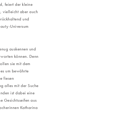
 feiert der kleine
, vielleicht aber auch
zurückhaltend und
eauty-Universum
 genug auskennen und
ntworten können. Denn
ollen sie mit dem
t es um bewährte
e fiesen
g alles mit der Suche
nden ist dabei eine
e Gesichtsseifen aus
Macherinnen Katharina