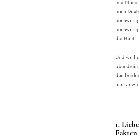
und Nami b
nach Deuts
hochwertig
hochwertig
die Haut.
Und weil d
obendrein 
den beiden
Interview 
1. Lieb
Fakten 