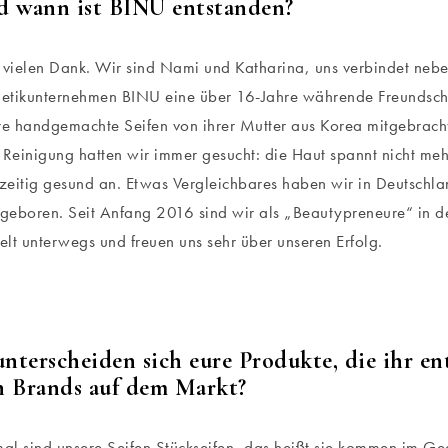
d wann ist BINU entstanden?
 vielen Dank. Wir sind Nami und Katharina, uns verbindet neb
etikunternehmen BINU eine über 16-Jahre währende Freundsch
 handgemachte Seifen von ihrer Mutter aus Korea mitgebrach
 Reinigung hatten wir immer gesucht: die Haut spannt nicht mehr
hzeitig gesund an. Etwas Vergleichbares haben wir in Deutschla
eboren. Seit Anfang 2016 sind wir als „Beautypreneure“ in d
lt unterwegs und freuen uns sehr über unseren Erfolg.
unterscheiden sich eure Produkte, die ihr e
n Brands auf dem Markt?
mal sind unsere Seifen Stückseifen, das heißt sie kommen im G