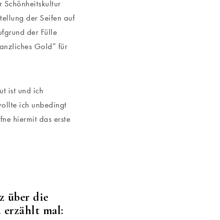
 Schönheitskultur
tellung der Seifen auf
fgrund der Fülle
lanzliches Gold” für
t ist und ich
ollte ich unbedingt
ne hiermit das erste
z über die
 erzählt mal: