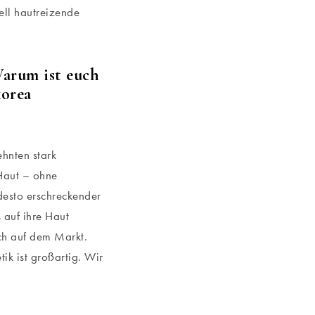
ell hautreizende
Warum ist euch
korea
hnten stark
Haut – ohne
desto erschreckender
 auf ihre Haut
och auf dem Markt.
k ist großartig. Wir