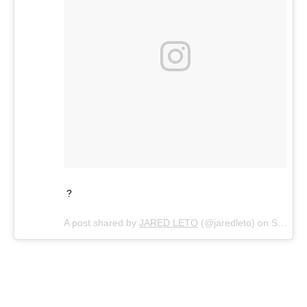
?
A post shared by
JARED LETO
(@jaredleto) on
Sep 7, 2016 at 12:13pm PDT