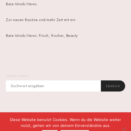
Bare Minds News
Zur neuen Routine und mehr Zeit mit mir
Bare Minds News: Frisch, frischer, Beauty
SUCHE NACH:
SEARCH
Diese Website benutzt Cookies. Wenn du die Website weiter
IMPRINT
DATENSCHUTZ
CONTACT
nutzt, gehen wir von deinem Einverständnis aus.