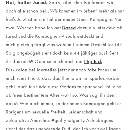
Hot, hotter Jared.
Sorry, aber den Typ fanden wir
doch alle schon bei „
Willkommen im Leben
“ mehr als nur
heiß. Jetzt ist er ein Teil der neuen Gucci Kampagne. Vor
zwei Wochen habe ich auf
Dazed
dazu ein Interview mit
Jared und die Kampagnen-Visuals entdeckt und
mich gleich gefragt was wohl mit seinem Gesicht los ist?
So glattgebügelt sieht doch kein 44 jähriger aus? Seht
ihr das auch? Oder sehe ich nach der
Nip Tuck
Diskussion bei Journelles jetzt nur noch Fake Faces um
mich rum? Nicht, dass das Thema an mir spurlos vorbei
geht, auch ich finde diese Gedanken spannend, ist ja so
ab ‘nem bestimmtem Alter wohl so. Was sagt ihr denn
dazu? Wie auch immer, in der neuen Kampagne geht es
übrigens um sexuelle Freiheit, Leidenschaft und
zelebrative Anarchie. #guiltynotguilty Ach übrigens
riecht der dazu gehörende Duft, den ich vor zwei Tagen