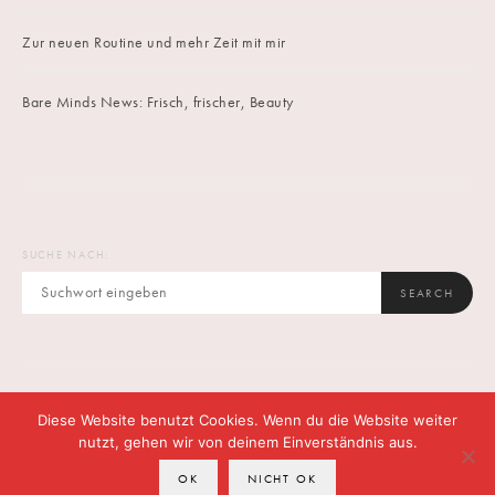
Zur neuen Routine und mehr Zeit mit mir
Bare Minds News: Frisch, frischer, Beauty
SUCHE NACH:
SEARCH
Diese Website benutzt Cookies. Wenn du die Website weiter
IMPRINT
DATENSCHUTZ
CONTACT
nutzt, gehen wir von deinem Einverständnis aus.
OK
NICHT OK