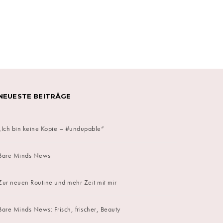
on
NEUESTE BEITRÄGE
„Ich bin keine Kopie – #undupable“
Bare Minds News
Zur neuen Routine und mehr Zeit mit mir
Bare Minds News: Frisch, frischer, Beauty