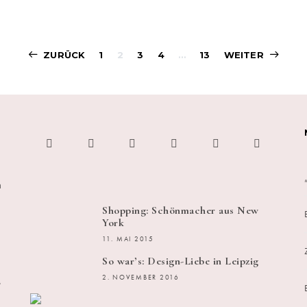
Beitragsnavigati
ZURÜCK
1
2
3
4
…
13
WEITER
h
Shopping: Schönmacher aus New
York
11. MAI 2015
So war’s: Design-Liebe in Leipzig
s
2. NOVEMBER 2016