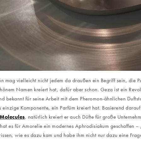
 mag vielleicht nicht jedem da draußen ein Begriff sein, die P
hönem Namen kreiert hat, dafür aber schon. Geza ist ein Revol
nd bekannt für seine Arbeit mit dem Pheromon-ähnlichen Duftsto
s einzige Komponente, ein Parfüm kreiert hat. Basierend darauf
 Molecules
,
natürlich
kreiert er auch Düfte für große Unterneh
hat es für Amorelie ein modernes Aphrodisiakum geschaffen –
wissen, wie es dazu kam und habe ihm nicht nur dazu eine Frage