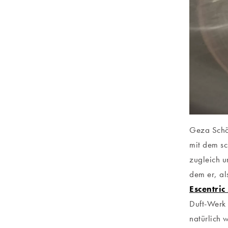
Geza Schön
mit dem sc
zugleich u
dem er, al
Escentric
Duft-Werk 
natürlich 