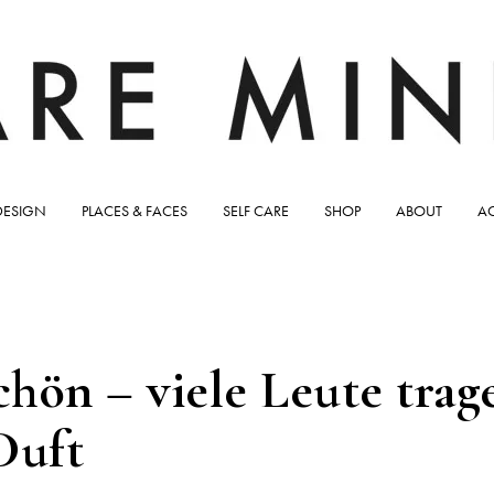
DESIGN
PLACES & FACES
SELF CARE
SHOP
ABOUT
A
chön – viele Leute tra
Duft