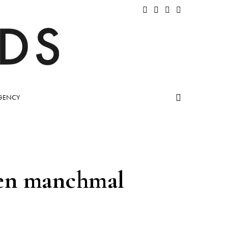
GENCY
gen manchmal