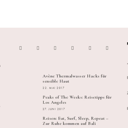
h
Avène Thermalwasser Hacks für
sensible Haut
22. MAI 2017
Peaks of The Weeks: Reisetipps für
Los Angeles
s
27. JUNI 2017
Reisen: Eat, Surf, Sleep, Repeat –
Zur Ruhe kommen auf Bali