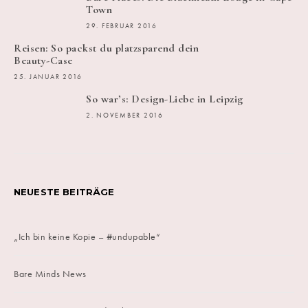
Town
29. FEBRUAR 2016
Reisen: So packst du platzsparend dein
Beauty-Case
25. JANUAR 2016
So war’s: Design-Liebe in Leipzig
2. NOVEMBER 2016
NEUESTE BEITRÄGE
„Ich bin keine Kopie – #undupable“
Bare Minds News