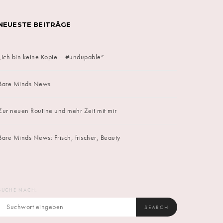
NEUESTE BEITRÄGE
„Ich bin keine Kopie – #undupable“
Bare Minds News
Zur neuen Routine und mehr Zeit mit mir
Bare Minds News: Frisch, frischer, Beauty
SUCHE NACH:
SEARCH