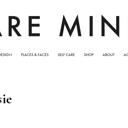
DESIGN
PLACES & FACES
SELF CARE
SHOP
ABOUT
A
sie