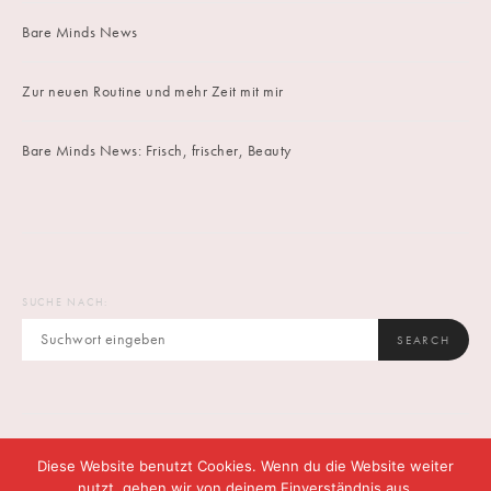
Bare Minds News
Zur neuen Routine und mehr Zeit mit mir
Bare Minds News: Frisch, frischer, Beauty
SUCHE NACH:
SEARCH
Diese Website benutzt Cookies. Wenn du die Website weiter
IMPRINT
DATENSCHUTZ
CONTACT
nutzt, gehen wir von deinem Einverständnis aus.