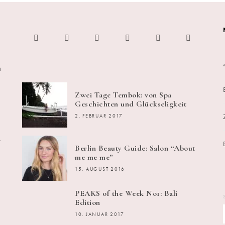
h
Zwei Tage Tembok: von Spa
Geschichten und Glückseligkeit
2. FEBRUAR 2017
s
Berlin Beauty Guide: Salon “About
me me me”
15. AUGUST 2016
PEAKS of the Week No1: Bali
Edition
10. JANUAR 2017