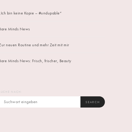
„Ich bin keine Kopie – #undupable“
Bare Minds News
Zur neuen Routine und mehr Zeit mit mir
Bare Minds News: Frisch, frischer, Beauty
SUCHE NACH:
SEARCH