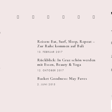
h
Reisen: Eat, Surf, Sleep, Repeat –
Zur Ruhe kommen auf Bali
13. FEBRUAR 2017
Rückblick: In Graz schön werden
mit Essen, Beauty & Yoga
s
12. OKTOBER 2017
Basket Goodness: May Faves
2. JUNI 2015