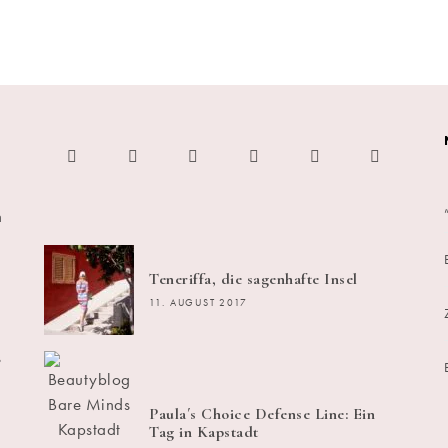
h
Teneriffa, die sagenhafte Insel
11. AUGUST 2017
s
Paula´s Choice Defense Line: Ein
Tag in Kapstadt