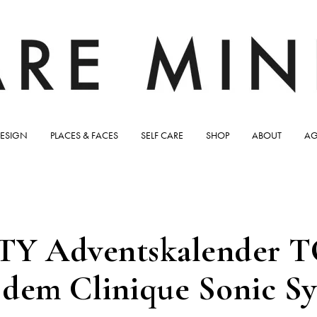
ESIGN
PLACES & FACES
SELF CARE
SHOP
ABOUT
AG
Y Adventskalender TO
 dem Clinique Sonic S