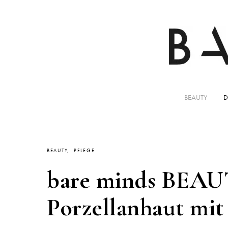
BEAUTY
D
BEAUTY
PFLEGE
bare minds BEAUT
Porzellanhaut mit