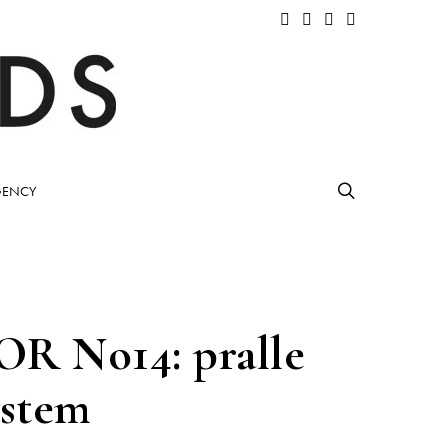
ENCY
R No14: pralle
ystem