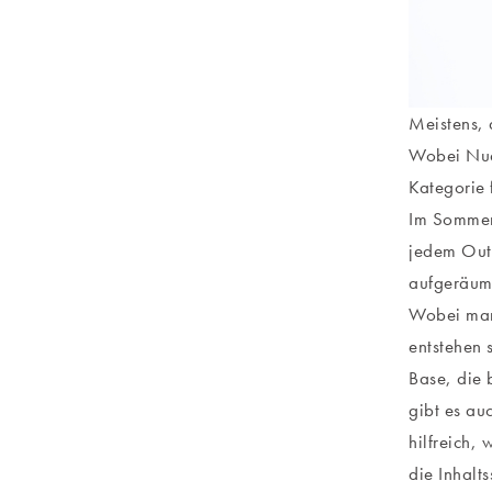
Meistens, 
Wobei Nude
Kategorie 
Im Sommer 
jedem Outf
aufgeräumt
Wobei man
entstehen 
Base, die 
gibt es auc
hilfreich,
die Inhalt