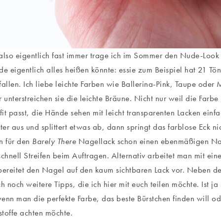
also eigentlich fast immer trage ich im Sommer den Nude-Look
 eigentlich alles heißen könnte: essie zum Beispiel hat 21 Tön
fallen. Ich liebe leichte Farben wie Ballerina-Pink, Taupe ode
unterstreichen sie die leichte Bräune. Nicht nur weil die Farb
it passt, die Hände sehen mit leicht transparenten Lacken einf
er aus und splittert etwas ab, dann springt das farblose Eck nic
 für den
Barely There
Nagellack schon einen ebenmäßigen Nag
schnell Streifen beim Auftragen. Alternativ arbeitet man mit eine
bereitet den Nagel auf den kaum sichtbaren Lack vor. Neben de
h noch weitere Tipps, die ich hier mit euch teilen möchte. Ist ja
 wenn man die perfekte Farbe, das beste Bürstchen finden will o
sstoffe achten möchte.