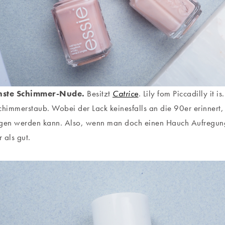
nste Schimmer-Nude.
Besitzt
Catrice
. Lily fom Piccadilly it i
chimmerstaub. Wobei der Lack keinesfalls an die 90er erinnert,
agen werden kann. Also, wenn man doch einen Hauch Aufregung
 als gut.