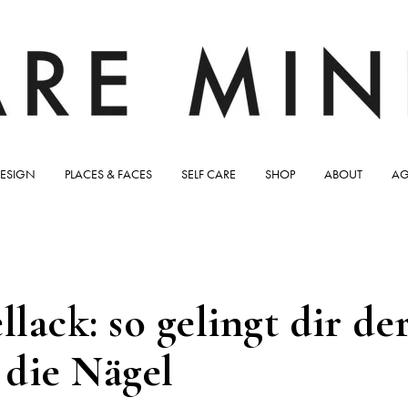
ESIGN
PLACES & FACES
SELF CARE
SHOP
ABOUT
AG
lack: so gelingt dir de
die Nägel