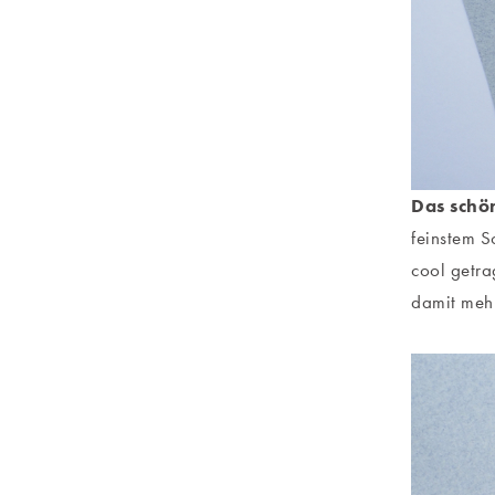
Das
schö
feinstem S
cool getr
damit mehr