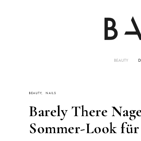
BEAUTY
D
BEAUTY
NAILS
Barely There Nagel
Sommer-Look für 