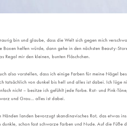
raurig bin und glaube, dass die Welt sich gegen mich verschwor
e Boxen helfen würde, dann gehe in den nächsten Beauty-Store
as Regal mir den kleinen, bunten Fläschchen.
euch also vorstellen, dass ich einige Farben für meine Nägel be
ich tatsächlich von dunkel bis hell und alles ist dabei. Ich lüge n
infach nicht – besitze ich gefühlt jede Farbe. Rot- und Pink-Töne
hwarz und Grau… alles ist dabei.
 Händen landen bevorzugt skandinavisches Rot, das etwas ins 
 dunkle, schon fast schwarze Farben und Nude. Auf die Füße d