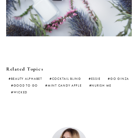
Related Topics
BEAUTY ALPHABET
COCKTAIL BLING
ESSIE
GO GINZA
GOOD TO GO
MINT CANDY APPLE
NURISH ME
WICKED