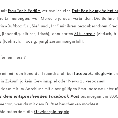
 mit
Frau Tonis Parfüm
verlose ich eine
Duft Box by my Valentin
 Erinnerungen, weil Gerüche ja auch verbinden. Die Berliner 
tins-Duftbox für „Sie“ und „Ihn“ mit ihren bezauberndsten Krea
n
(lebendig, zitrisch, frisch), dem zarten
Si tu savais
(zitrisch, fr
a
(taufrisch, moosig, jung) zusammengestellt.
für tun müsst?
 mit mir den Bund der Freundschaft bei
Facebook
,
Bloglovin
u
 in Zukunft ja kein Gewinnspiel oder News zu verpassen!
rlasse mir im Anschluss mit einer gültigen Emailadresse unter
d
r dem entsprechenden Facebook Post
bis morgen um 8.00
entar, wen du mit dem Duftset beschenken möchtest.
hte außerdem die
Gewinnspielregeln