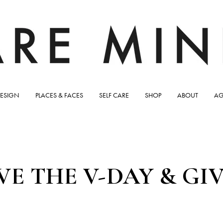
ESIGN
PLACES & FACES
SELF CARE
SHOP
ABOUT
AG
E THE V-DAY & GIV