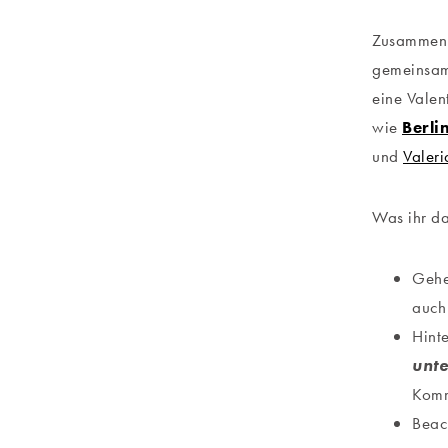
Zusammen
gemeinsame
eine Valen
wie
Berli
und
Valeri
Was ihr da
Gehe
auch
Hinte
unte
Komm
Beac