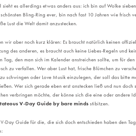
 sieht es allerdings etwas anders aus: ich bin auf Wolke sieben,
schönsten Bling-Ring ever, bin nach fast 10 Jahren wie frisch v
ße Lust die Welt damit anzustecken.
en wir aber noch kurz klären: Es braucht natürlich keinen offizie
ung des anderen, es braucht auch keine Liebes-Regeln und ke
n Tag, den man sich im Kalender anstreichen sollte, um für den 
ch zu verfallen. Wer aber Lust hat, frische Blümchen zu versc
 zu schwingen oder Love Musik einzulegen, der soll das bitte m
eßen. Wer sich gerade eben erst anstecken ließ und nun doch 
en verbringen möchte, der könne sich die eine oder andere Ide
tateous V-Day Guide by bare minds
stibitzen.
V-Day Guide für die, die sich doch entschieden haben den Tag
n: