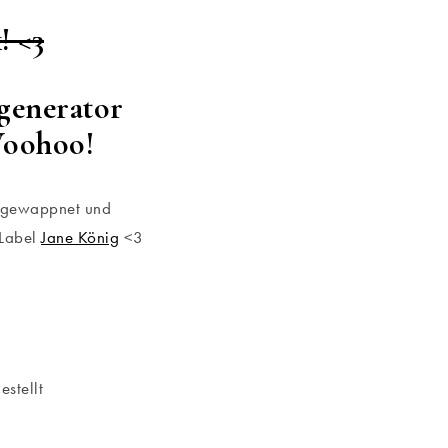
! <3
sgenerator
Woohoo!
r gewappnet und
 Label
Jane König
<3
stellt