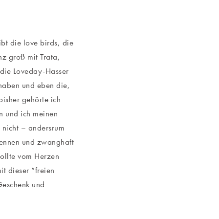
t die love birds, die
nz groß mit Trata,
 die Loveday-Hasser
haben und eben die,
bisher gehörte ich
n und ich meinen
 nicht – andersrum
 rennen und zwanghaft
sollte vom Herzen
t dieser “freien
 Geschenk und