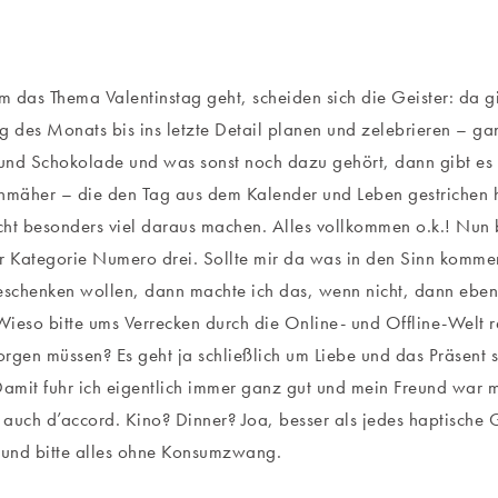
 das Thema Valentinstag geht, scheiden sich die Geister: da gib
g des Monats bis ins letzte Detail planen und zelebrieren – ga
und Schokolade und was sonst noch dazu gehört, dann gibt es
hmäher – die den Tag aus dem Kalender und Leben gestrichen 
icht besonders viel daraus machen. Alles vollkommen o.k.! Nun 
r Kategorie Numero drei. Sollte mir da was in den Sinn komme
eschenken wollen, dann machte ich das, wenn nicht, dann eben
ieso bitte ums Verrecken durch die Online- und Offline-Welt
rgen müssen? Es geht ja schließlich um Liebe und das Präsent 
mit fuhr ich eigentlich immer ganz gut und mein Freund war mi
auch d’accord. Kino? Dinner? Joa, besser als jedes haptische
und bitte alles ohne Konsumzwang.