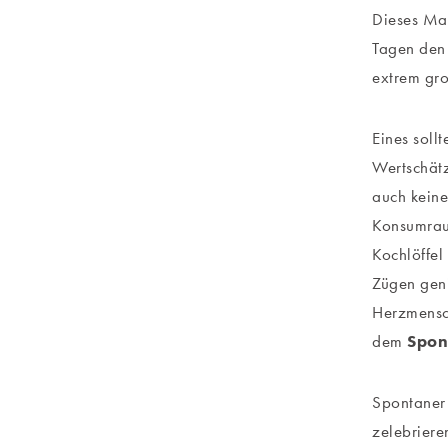
Dieses Mal
Tagen den 
extrem gro
Eines sollt
Wertschätz
auch keine
Konsumraus
Kochlöffel
Zügen geni
Herzmensch
dem
Spon
Spontaner 
zelebriere