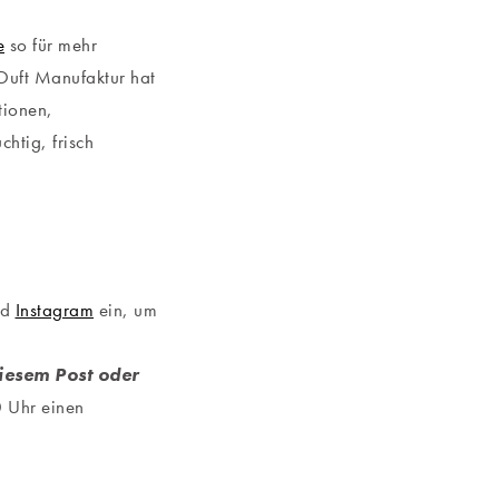
e
so für mehr
Duft Manufaktur hat
tionen,
uchtig, frisch
nd
Instagram
ein, um
iesem Post oder
 Uhr einen