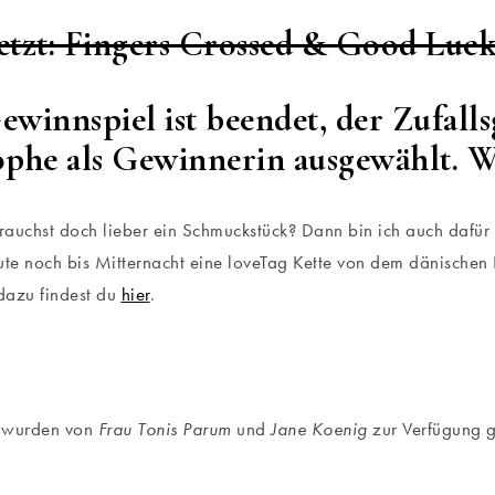
etzt: Fingers Crossed & Good Luck
ewinnspiel ist beendet, der Zufall
ophe als Gewinnerin ausgewählt. 
auchst doch lieber ein Schmuckstück? Dann bin ich auch dafü
ute noch bis Mitternacht eine loveTag Kette von dem dänischen
 dazu findest du
hier
.
 wurden von
Frau Tonis Parum
und
Jane Koenig
zur Verfügung ge