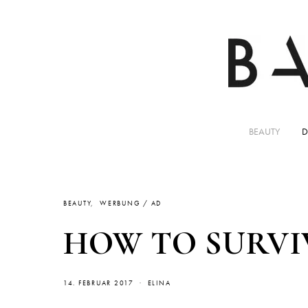
BEAUTY
D
BEAUTY
WERBUNG / AD
HOW TO SURVIV
14. FEBRUAR 2017
ELINA