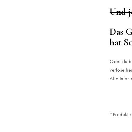
Und j
Das G
hat S
Oder du br
verlose he
Alle Infos
*Produkte