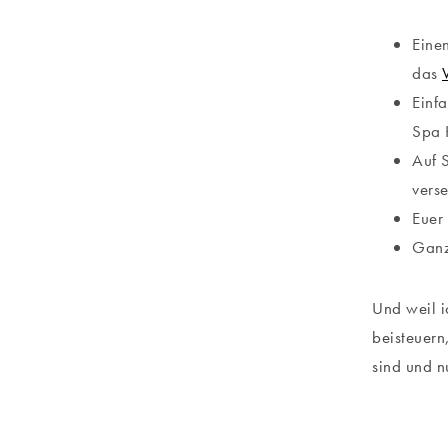
Eine
das
Einf
Spa 
Auf S
vers
Euer
Ganz
Und weil i
beisteuern
sind und nu