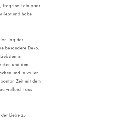
 trage seit ein paar
erliebt und habe
llen Tag der
ine besondere Deko,
Liebsten in
henken und den
achen und in vollen
spontan Zeit mit dem
e vielleicht aus
 der Liebe zu