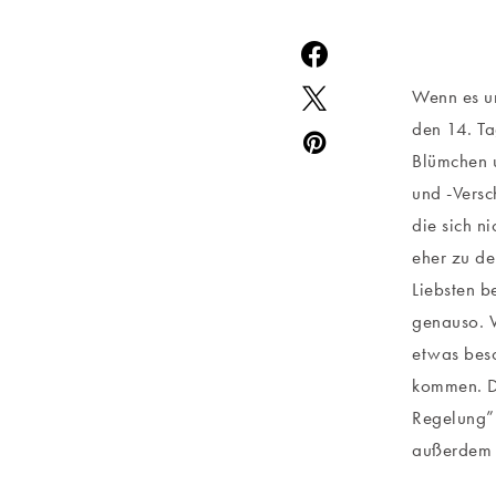
Wenn es um
den 14. Ta
Blümchen 
und -Versc
die sich n
eher zu de
Liebsten b
genauso. W
etwas beso
kommen. Da
Regelung” 
außerdem 