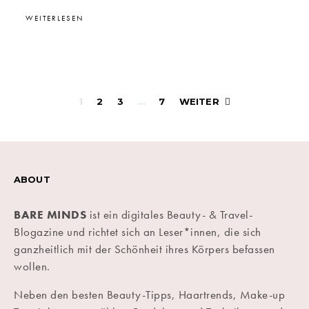
WEITERLESEN
Beitragsnavigati
1
2
3
…
7
WEITER
ABOUT
BARE MINDS
ist ein digitales Beauty- & Travel-
Blogazine und richtet sich an Leser*innen, die sich
ganzheitlich mit der Schönheit ihres Körpers befassen
wollen.
Neben den besten Beauty-Tipps, Haartrends, Make-up