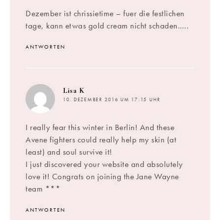
Dezember ist chrissietime – fuer die festlichen
tage, kann etwas gold cream nicht schaden…..
ANTWORTEN
sagt:
Lisa K
10. DEZEMBER 2016 UM 17:15 UHR
I really fear this winter in Berlin! And these
Avene fighters could really help my skin (at
least) and soul survive it!
I just discovered your website and absolutely
love it! Congrats on joining the Jane Wayne
team ***
ANTWORTEN