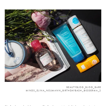
BEAUTYBLOG_BLOG_BARE
MINDS_ELINA_NEUMANN_BIRTHDAYBASH_BIODERMA_2