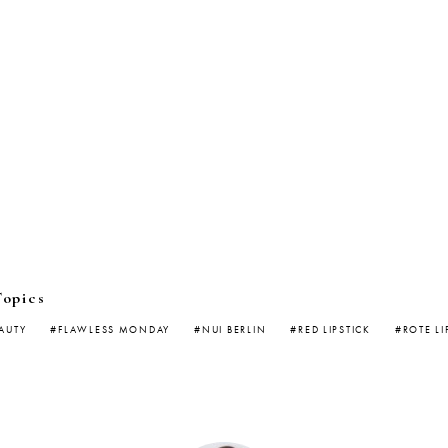
Topics
AUTY
FLAWLESS MONDAY
NUI BERLIN
RED LIPSTICK
ROTE L