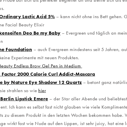
e Probe bot sich als perfekter Begleiter an und stellte sich als e
us.
Ordinary Lactic Acid 5%
– kann nicht ohne ins Bett gehen. 
e Facial Beauty Elixir
kenseifen Deo Be my Baby
– Evergreen und täglich an meine
en
ne Foundation
– auch Evergreen mindestens seit 5 Jahren, au
 keine Experimente mit neuen Produkten.
 Beauty Endless Brow Gel Pen in Medium
Factor 2000 Calorie Curl Addict-Mascara
e by Nature Eye Shadow 12 Quartz
– betont ganz natürli
 sie strahlen so wie
hier
Berlin Lipstick Emere
– der Star aller Abende und beliebteste
nt. Ich kann es selbst fast nicht glauben wie viele Kompliment
its zu diesem Produkt in den letzten Wochen bekommen habe. Vi
e wirkt fast wie Nude auf den Lippen, ist sehr juicy, hat eine l