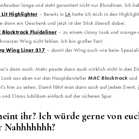
unfassbar lange und steht garantiert nicht nur Blondinen. Ich li
 Lit Highlighter
– Bereits in
LA
hatte ich mich in den Highlight
 dann ein Geschenk und jetzt ist der Stick überall dabei.
Blacktrack Fluideliner
– zu einem classy Look und orange-r
chwarzer Wing nicht fehlen. Ich bin großer Fan!
va Wing Liner 317
– damit der Wing auch wie beim Speziali
ar’s dann auch. Mehr passte dann auch wirklich nicht in den Ei
 Look aus eben nur den Hauptdarsteller
MAC Blacktrack
und
bt’s hier zu sehen. Damit fährt man dann auch auf jedem Event,
und Omas Jubiläum einfach auf der sicheren Spur.
eint ihr? Ich würde gerne von euc
r Nahhhhhhh?