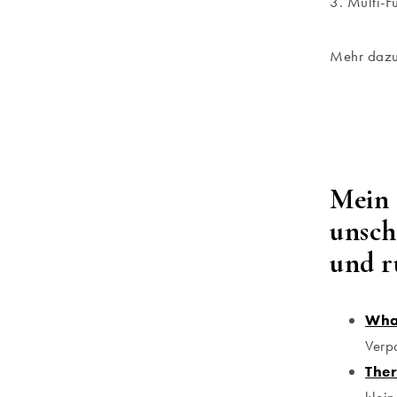
3. Multi-F
Mehr dazu
Mein 
unsch
und r
Wham
Verp
Ther