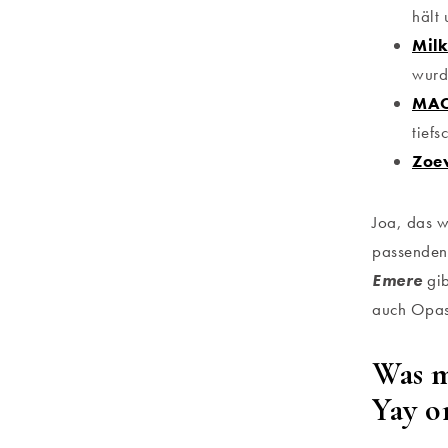
hält 
Milk
wurde
MAC 
tiefs
Zoe
Joa, das w
passenden
Emere
gi
auch Opas 
Was m
Yay o