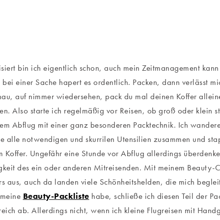
siert bin ich eigentlich schon, auch mein Zeitmanagement kann s
r bei einer Sache hapert es ordentlich. Packen, dann verlässt
chau, auf nimmer wiedersehen, pack du mal deinen Koffer alleine
en. Also starte ich regelmäßig vor Reisen, ob groß oder klein s
dem Abflug mit einer ganz besonderen Packtechnik. Ich wande
 alle notwendigen und skurrilen Utensilien zusammen und stap
 Koffer. Ungefähr eine Stunde vor Abflug allerdings überdenke
eit des ein oder anderen Mitreisenden. Mit meinem Beauty-Cas
rs aus, auch da landen viele Schönheitshelden, die mich begleite
s meine
Beauty-Packliste
habe, schließe ich diesen Teil der Pa
reich ab. Allerdings nicht, wenn ich kleine Flugreisen mit Hand