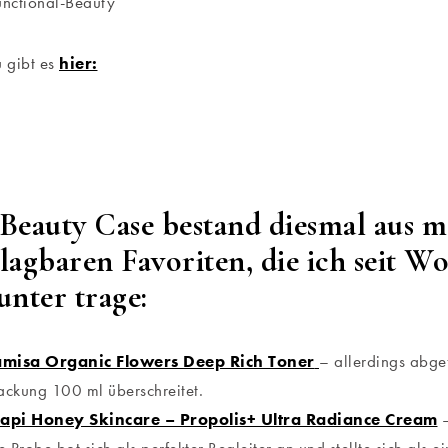
unctional-Beauty
 gibt es
hier:
Beauty Case bestand diesmal aus 
lagbaren Favoriten, die ich seit 
unter trage:
isa Organic Flowers Deep Rich Toner
– allerdings abgef
ackung 100 ml überschreitet.
api Honey Skincare – Propolis+ Ultra Radiance Cream
–