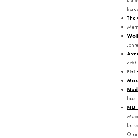
klein
hera
The 
Merm
Wol
Jahr
Ave
echt
Pixi
Max 
Nud
lässt
NUI 
Mome
bere
Orang