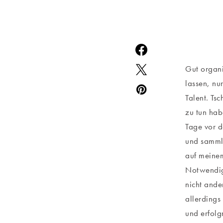
Gut organi
lassen, nu
Talent. Ts
zu tun hab
Tage vor 
und sammle
auf meinem
Notwendigk
nicht ande
allerding
und erfolg