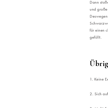
Dann stoße
und große 
Deswegen h
Schwarzwal
für einen 
gefüllt.
Übrig
1. Keine E
2. Sich au