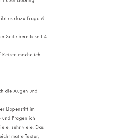
in neuer Liebling
Gibt es dazu Fragen?
r Seite bereits seit 4
f Reisen mache ich
ch die Augen und
r Lippenstift im
e und Fragen ich
ele, sehr viele. Das
eicht matte Textur,