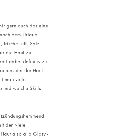
mir gern auch das eine
l nach dem Urlaub,
frische Luft, Salz
ur die Haut zu
rt dabei definitiv zu
könner, der die Haut
et man viele
e und welche Skills
d entzündungshemmend.
it den viele
 Haut also à la Gipsy-