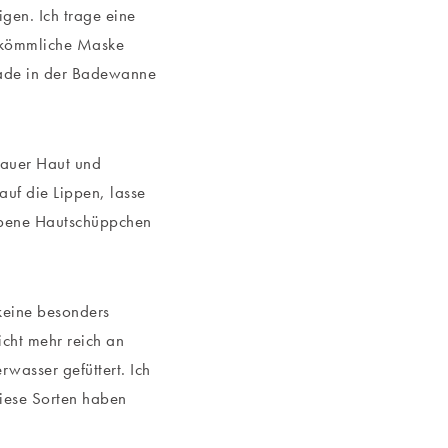
igen. Ich trage eine
erkömmliche Maske
rade in der Badewanne
rauer Haut und
uf die Lippen, lasse
orbene Hautschüppchen
keine besonders
icht mehr reich an
wasser gefüttert. Ich
iese Sorten haben