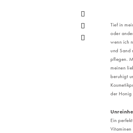
Tief in me
oder ander
wenn ich n
und Sand m
pflegen. M
meinen lie
beruhigt u
Kosmetikpr
der Honig 
Unreinhe
Ein perfek
Vitaminen 