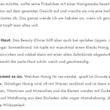
gen möchte, sollte seine Pickelchen mit einer Honigmaske beseit
tion auf dem gesamten Gesicht auf und wasche sie wie eine h
inuten ab. Das ganze wende ich am liebsten an, wenn ich ge
st tropft man alles voll.
 Haut.
Das Beauty-Elixier hilft aber auch bei spröden Lippen, 
ogar Sonnenbrand. Ich tupfe mir manchmal einen Klecks Honig a
 einwirken und rubbel dann mit einer alten Zahnbürste abgest
macht die zarte Haut schön weich und geschmeidig.
ommt es an.
Welchen Honig ihr verwendet, spielt im Grunde 
e. Günstiger Honig wird oft mit Wasser verdünnt und ist dann n
n, Vitaminen und Mineralien und die Bienen werden mit Zucker
al auf Waldhonig aus dem Bioladen oder sogar Manukahonig, d
e Wirksamkeit.