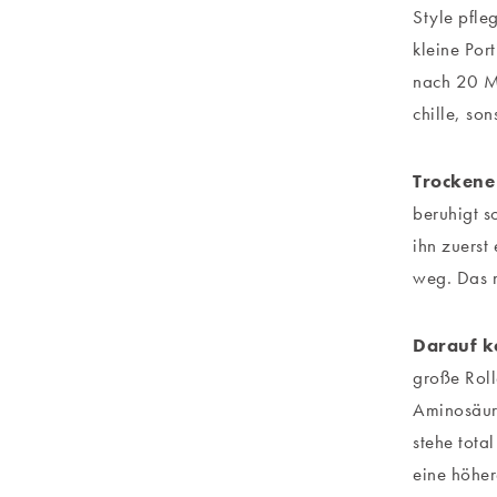
Style pfle
kleine Por
nach 20 M
chille, son
Trockene
beruhigt s
ihn zuerst
weg. Das 
Darauf k
große Roll
Aminosäure
stehe tot
eine höher