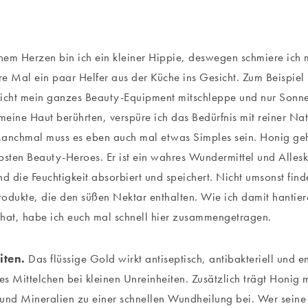
inem Herzen bin ich ein kleiner Hippie, deswegen schmiere ich 
e Mal ein paar Helfer aus der Küche ins Gesicht. Zum Beispie
icht mein ganzes Beauty-Equipment mitschleppe und nur Sonne, 
eine Haut berührten, verspüre ich das Bedürfnis mit reiner Nat
anchmal muss es eben auch mal etwas Simples sein. Honig gehö
bsten Beauty-Heroes. Er ist ein wahres Wundermittel und Alles
nd die Feuchtigkeit absorbiert und speichert. Nicht umsonst find
odukte, die den süßen Nektar enthalten. Wie ich damit hantier
hat, habe ich euch mal schnell hier zusammengetragen.
iten.
Das flüssige Gold wirkt antiseptisch, antibakteriell un
tes Mittelchen bei kleinen Unreinheiten. Zusätzlich trägt Honig m
und Mineralien zu einer schnellen Wundheilung bei. Wer seine