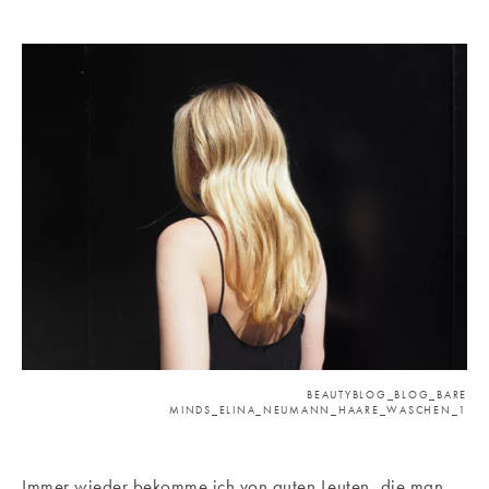
BEAUTYBLOG_BLOG_BARE
MINDS_ELINA_NEUMANN_HAARE_WASCHEN_1
Immer wieder bekomme ich von guten Leuten, die man