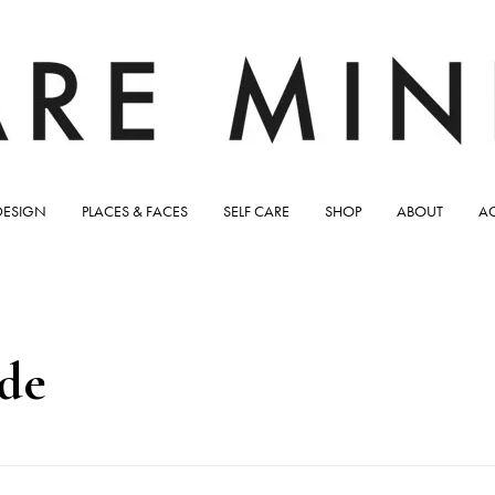
DESIGN
PLACES & FACES
SELF CARE
SHOP
ABOUT
A
ide