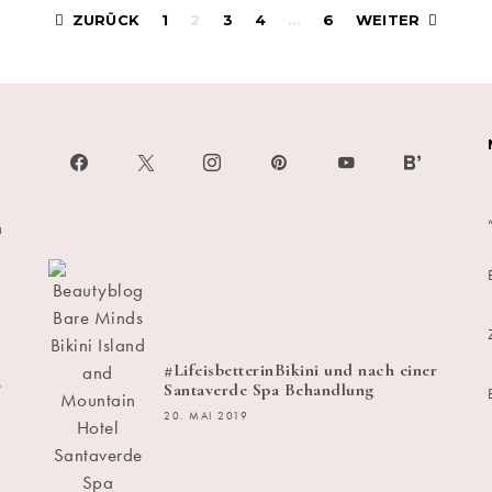
Beitragsnavigati
ZURÜCK
1
2
3
4
…
6
WEITER
h
#LifeisbetterinBikini und nach einer
s
Santaverde Spa Behandlung
20. MAI 2019