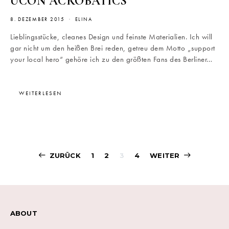
UCON ACROBATICS
8. DEZEMBER 2015
ELINA
Lieblingsstücke, cleanes Design und feinste Materialien. Ich will
gar nicht um den heißen Brei reden, getreu dem Motto „support
your local hero“ gehöre ich zu den größten Fans des Berliner…
WEITERLESEN
Beitragsnavigati
ZURÜCK
1
2
3
4
WEITER
ABOUT