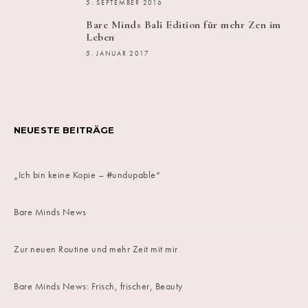
5. SEPTEMBER 2016
Bare Minds Bali Edition für mehr Zen im
Leben
5. JANUAR 2017
NEUESTE BEITRÄGE
„Ich bin keine Kopie – #undupable“
Bare Minds News
Zur neuen Routine und mehr Zeit mit mir
Bare Minds News: Frisch, frischer, Beauty