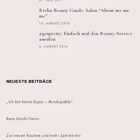
27. JUNI 2017
Berlin Beauty Guide: Salon “About me me
me”
15. AUGUST 2016
#getpretty: Einfach mal den Beauty-Service
anrufen
2. AUGUST 2016
NEUESTE BEITRÄGE
„Ich bin keine Kopie – #undupable“
Bare Minds News
Zur neuen Routine und mehr Zeit mit mir