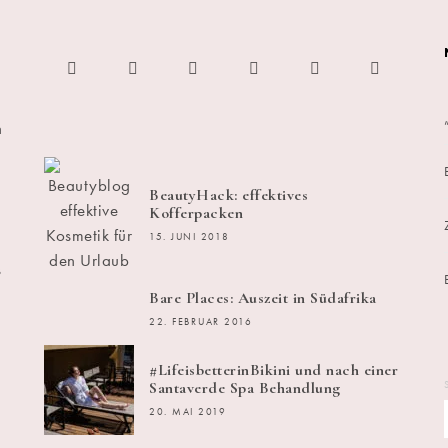
h
BeautyHack: effektives
Kofferpacken
15. JUNI 2018
s
Bare Places: Auszeit in Südafrika
22. FEBRUAR 2016
#LifeisbetterinBikini und nach einer
Santaverde Spa Behandlung
20. MAI 2019