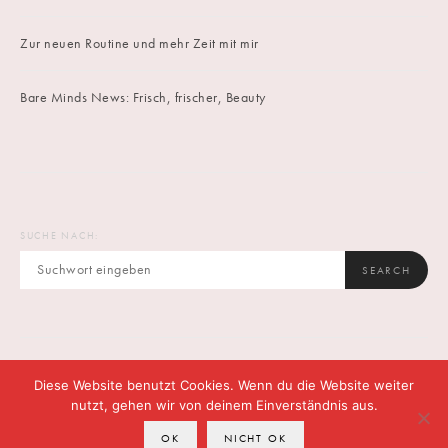
Zur neuen Routine und mehr Zeit mit mir
Bare Minds News: Frisch, frischer, Beauty
SUCHE NACH:
SEARCH
Diese Website benutzt Cookies. Wenn du die Website weiter
IMPRINT
DATENSCHUTZ
CONTACT
nutzt, gehen wir von deinem Einverständnis aus.
OK
NICHT OK