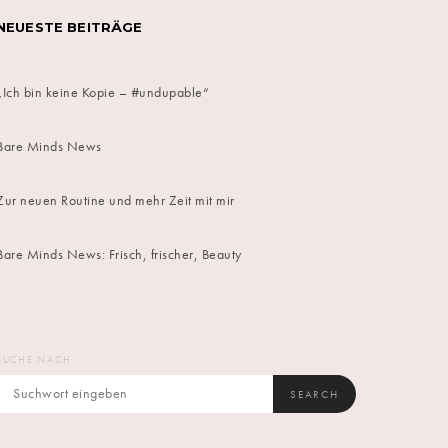
NEUESTE BEITRÄGE
„Ich bin keine Kopie – #undupable“
Bare Minds News
Zur neuen Routine und mehr Zeit mit mir
Bare Minds News: Frisch, frischer, Beauty
SUCHE NACH:
SEARCH