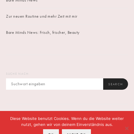
Bare Minds News
Zur neuen Routine und mehr Zeit mit mir
Bare Minds News: Frisch, frischer, Beauty
SUCHE NACH:
SEARCH
Diese Website benutzt Cookies. Wenn du die Website weiter
IMPRINT
DATENSCHUTZ
CONTACT
nutzt, gehen wir von deinem Einverständnis aus.