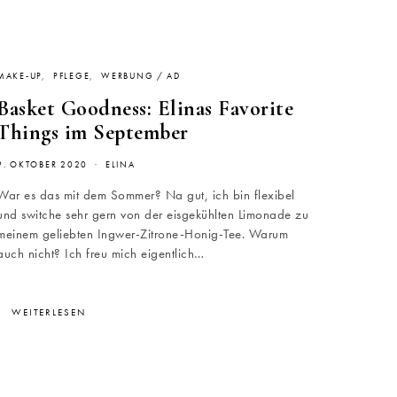
MAKE-UP
PFLEGE
WERBUNG / AD
Basket Goodness: Elinas Favorite
Things im September
9. OKTOBER 2020
ELINA
War es das mit dem Sommer? Na gut, ich bin flexibel
und switche sehr gern von der eisgekühlten Limonade zu
meinem geliebten Ingwer-Zitrone-Honig-Tee. Warum
auch nicht? Ich freu mich eigentlich…
WEITERLESEN