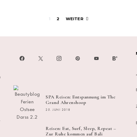
Beitragsnavigati
1
2
WEITER
h
SPA Reisen: Entspannung im The
Grand Ahrenshoop
25. JUNI 2018
s
Reisen: Eat, Surf, Sleep, Repeat –
Zur Ruhe kommen auf Bali