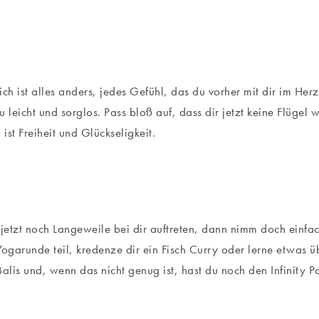
ich ist alles anders, jedes Gefühl, das du vorher mit dir im He
 du leicht und sorglos. Pass bloß auf, dass dir jetzt keine Flüge
t, ist Freiheit und Glückseligkeit.
 jetzt noch Langeweile bei dir auftreten, dann nimm doch einfa
Yogarunde teil, kredenze dir ein Fisch Curry oder lerne etwas ü
lis und, wenn das nicht genug ist, hast du noch den Infinity P