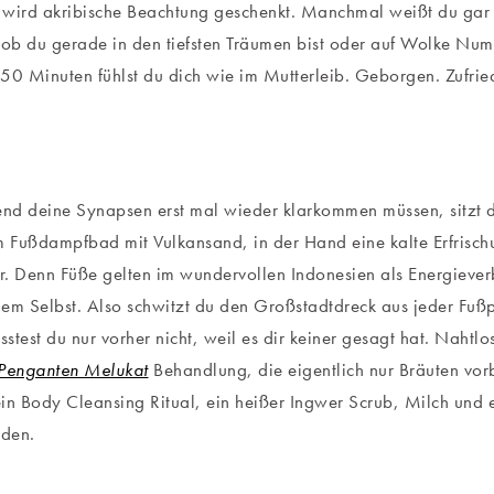
wird akribische Beachtung geschenkt. Manchmal weißt du gar n
 ob du gerade in den tiefsten Träumen bist oder auf Wolke Nu
50 Minuten fühlst du dich wie im Mutterleib. Geborgen. Zufrie
nd deine Synapsen erst mal wieder klarkommen müssen, sitzt 
m Fußdampfbad mit Vulkansand, in der Hand eine kalte Erfrisch
. Denn Füße gelten im wundervollen Indonesien als Energieve
em Selbst. Also schwitzt du den Großstadtdreck aus jeder Fußp
usstest du nur vorher nicht, weil es dir keiner gesagt hat. Naht
Penganten Melukat
Behandlung, die eigentlich nur Bräuten vor
in Body Cleansing Ritual, ein heißer Ingwer Scrub, Milch und 
den.