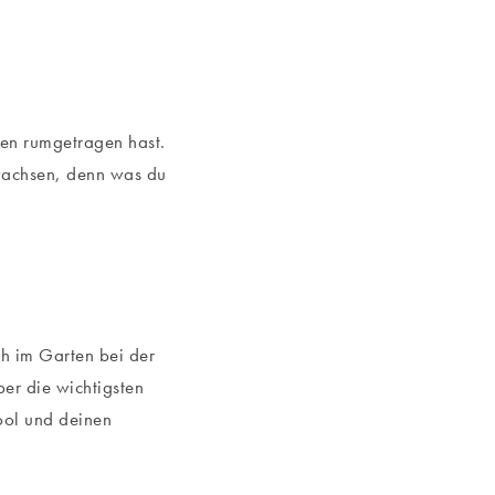
rzen rumgetragen hast.
l wachsen, denn was du
ch im Garten bei der
ber die wichtigsten
ool und deinen