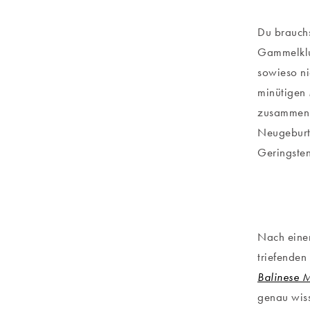
Du brauchs
Gammelkluf
sowieso ni
minütigen
zusammen 
Neugeburt 
Geringsten,
Nach einem
triefenden
Balinese 
genau wiss