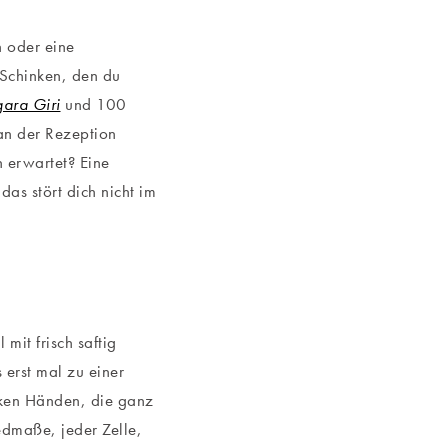
n oder eine
Schinken, den du
ara Giri
und 100
an der Rezeption
 erwartet? Eine
as stört dich nicht im
mit frisch saftig
 erst mal zu einer
inken Händen, die ganz
edmaße, jeder Zelle,