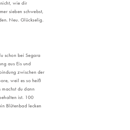
icht, wie dir
mmer sieben schwebst,
den. Neu. Glückselig.
du schon bei Segara
ung aus Eis und
rbindung zwischen der
ore, weil es so heiß
los machst du dann
behalten ist. 100
ein Blütenbad lecken