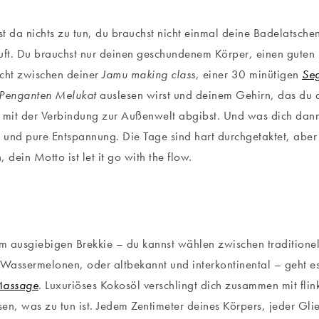
t da nichts zu tun, du brauchst nicht einmal deine Badelatsche
t. Du brauchst nur deinen geschundenem Körper, einen guten 
cht zwischen deiner
Jamu making class
, einer 30 minütigen
Seg
Penganten Melukat
auslesen wirst und deinem Gehirn, das du 
mit der Verbindung zur Außenwelt abgibst. Und was dich dann
und pure Entspannung. Die Tage sind hart durchgetaktet, aber d
 dein Motto ist let it go with the flow.
 ausgiebigen Brekkie – du kannst wählen zwischen traditionell 
 Wassermelonen, oder altbekannt und interkontinental – geht es
Massage
. Luxuriöses Kokosöl verschlingt dich zusammen mit fl
en, was zu tun ist. Jedem Zentimeter deines Körpers, jeder Gli