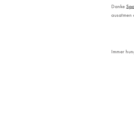
Danke
Spa
ausatmen d
Immer hung