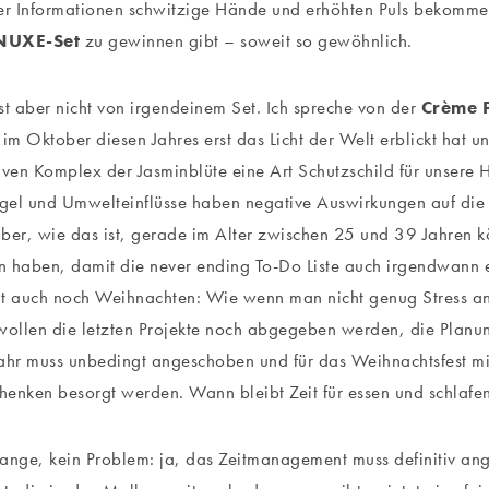
ser Informationen schwitzige Hände und erhöhten Puls bekomm
NUXE-Set
zu gewinnen gibt – soweit so gewöhnlich.
st aber nicht von irgendeinem Set. Ich spreche von der
Crème 
e im Oktober diesen Jahres erst das Licht der Welt erblickt hat u
iven Komplex der Jasminblüte eine Art Schutzschild für unsere Ha
el und Umwelteinflüsse haben negative Auswirkungen auf die Q
elber, wie das ist, gerade im Alter zwischen 25 und 39 Jahren k
 haben, damit die never ending To-Do Liste auch irgendwann 
t auch noch Weihnachten: Wie wenn man nicht genug Stress an
wollen die letzten Projekte noch abgegeben werden, die Planu
ahr muss unbedingt angeschoben und für das Weihnachtsfest mi
enken besorgt werden. Wann bleibt Zeit für essen und schlafe
ange, kein Problem: ja, das Zeitmanagement muss definitiv an