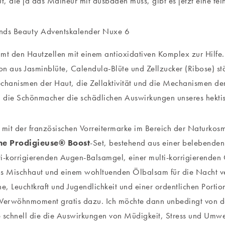
ut, die ja das Malheur mit ausbaden muss, gibt es jetzt eine fei
 den Hautzellen mit einem antioxidativen Komplex zur Hilfe. 
n aus Jasminblüte, Calendula-Blüte und Zellzucker (Ribose) stä
anismen der Haut, die Zellaktivität und die Mechanismen der
n die Schönmacher die schädlichen Auswirkungen unseres hekti
it der französischen Vorreitermarke im Bereich der Naturkosme
e Prodigieuse® Boost
-Set, bestehend aus einer belebenden
i-korrigierenden Augen-Balsamgel, einer multi-korrigierenden
s Mischhaut und einem wohltuenden Ölbalsam für die Nacht ver
he, Leuchtkraft und Jugendlichkeit und einer ordentlichen Portio
 Verwöhnmoment gratis dazu. Ich möchte dann unbedingt von 
 schnell die die Auswirkungen von Müdigkeit, Stress und Umw