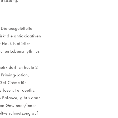
ne Lösung.
Die ausgetüftelte
rkt die antioxidativen
 Haut. Natürlich
schen Lebensrhythmus.
tik darf ich heute 2
 Priming-Lotion,
 Gel-Crème für
losen. Für deutlich
n Balance, gibt’s dann
den Gewinner/innen
eltverschmutzung auf