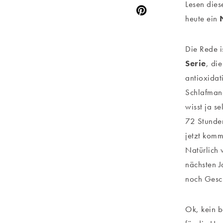
Lesen die
heute ein
Die Rede i
Serie
, di
antioxidat
Schlafmang
wisst ja s
72 Stunden
jetzt komm
Natürlich 
nächsten J
noch Gesch
Ok, kein b