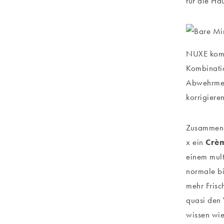
für die Ha
NUXE kommt
Kombinatio
Abwehrmech
korrigiere
Zusammen m
x ein
Crèm
einem mult
normale bi
mehr Frisc
quasi den
wissen wie