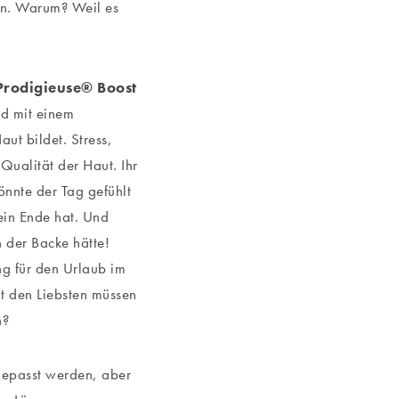
en. Warum? Weil es
Prodigieuse® Boost
nd mit einem
ut bildet. Stress,
ualität der Haut. Ihr
önnte der Tag gefühlt
ein Ende hat. Und
 der Backe hätte!
ng für den Urlaub im
t den Liebsten müssen
n?
gepasst werden, aber