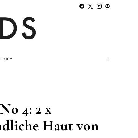
GENCY
No 4: 2 x
ndliche Haut von