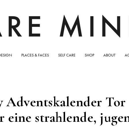
DESIGN
PLACES & FACES
SELF CARE
SHOP
ABOUT
A
 Adventskalender Tor 
r eine strahlende, juge