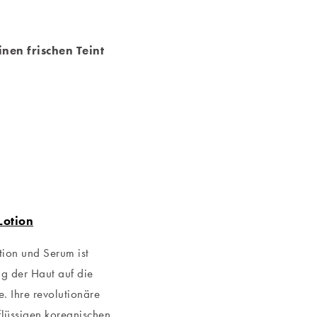
nen frischen Teint
Lotion
ion und Serum ist
ng der Haut auf die
. Ihre revolutionäre
 flüssigen koreanischen