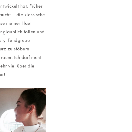
ntwickelt hat. Früher
ucht – die klassische
sse meiner Haut
unglaublich tollen und
auty-Fundgrube
rz zu stöbern.
raum. Ich darf nicht
ehr viel über die
nd!