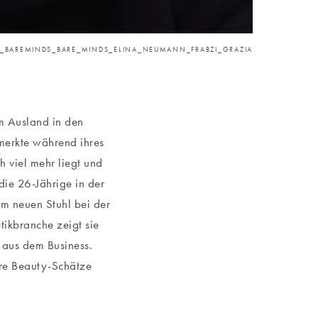
_BAREMINDS_BARE_MINDS_ELINA_NEUMANN_FRABZI_GRAZIA
m Ausland in den
merkte während ihres
h viel mehr liegt und
die 26-Jährige in der
em neuen Stuhl bei der
ikbranche zeigt sie
 aus dem Business.
hre Beauty-Schätze