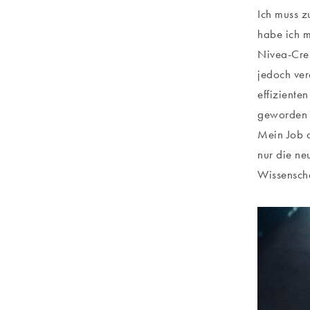
Ich muss z
habe ich m
Nivea-Crem
jedoch ver
effiziente
geworden u
Mein Job a
nur die ne
Wissenscha