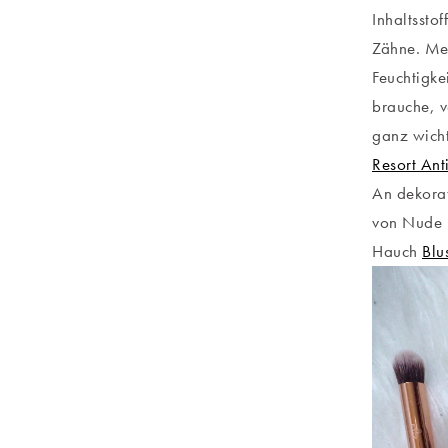
Inhaltssto
Zähne. Mei
Feuchtigk
brauche, 
ganz wicht
Resort An
An dekorat
von Nude 
Hauch
Blu