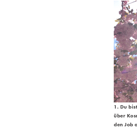
1. Du bis
über Kos
den Job 