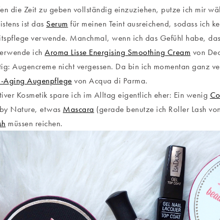
ffen die Zeit zu geben vollständig einzuziehen, putze ich mir w
stens ist das
Serum
für meinen Teint ausreichend, sodass ich ke
eitspflege verwende. Manchmal, wenn ich das Gefühl habe, da
verwende ich
Aroma Lisse Energising Smoothing Cream
von Decl
ig: Augencreme nicht vergessen. Da bin ich momentan ganz ver
ti-Aging Augenpflege
von Acqua di Parma.
iver Kosmetik spare ich im Alltag eigentlich eher: Ein wenig
Co
by Nature, etwas
Mascara
(gerade benutze ich Roller Lash von
sh
müssen reichen.