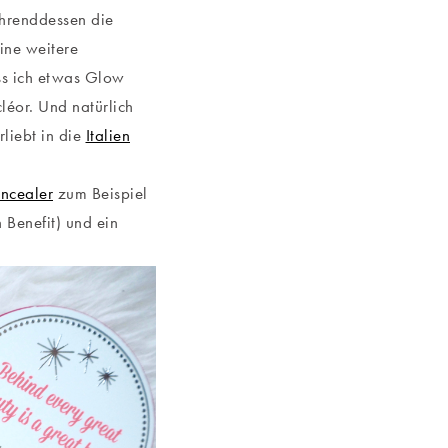
ährenddessen die
ine weitere
ss ich etwas Glow
éor. Und natürlich
liebt in die
Italien
ncealer
zum Beispiel
 Benefit) und ein