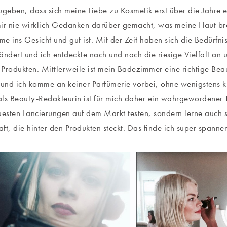
ugeben, dass sich meine Liebe zu Kosmetik erst über die Jahre e
ir nie wirklich Gedanken darüber gemacht, was meine Haut bra
e ins Gesicht und gut ist. Mit der Zeit haben sich die Bedürfni
ändert und ich entdeckte nach und nach die riesige Vielfalt an 
n Produkten. Mittlerweile ist mein Badezimmer eine richtige Be
nd ich komme an keiner Parfümerie vorbei, ohne wenigstens ku
ls Beauty-Redakteurin ist für mich daher ein wahrgewordener T
uesten Lancierungen auf dem Markt testen, sondern lerne auch s
ft, die hinter den Produkten steckt. Das finde ich super spanne