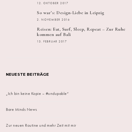
12. OKTOBER 2017
So war’s: Design-Liebe in Leipzig
2. NOVEMBER 2016
Reisen: Eat, Surf, Sleep, Repeat – Zur Ruhe
kommen auf Bali
13. FEBRUAR 2017
NEUESTE BEITRÄGE
„Ich bin keine Kopie – #undupable“
Bare Minds News
Zur neuen Routine und mehr Zeit mit mir