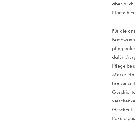
aber auch 
Name hie
Für die an
Badewanne
pflegende
dafür. Aus
Pflege bes
Marke Nail
trockenen
Geschichte
verschenke
Geschenk-S
Pakete ges