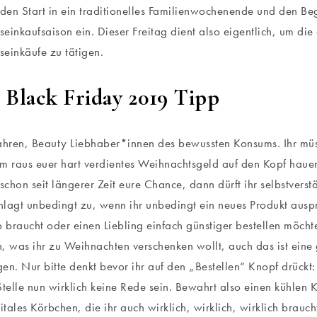
 den Start in ein traditionelles Familienwochenende und den Be
einkaufsaison ein. Dieser Freitag dient also eigentlich, um die 
einkäufe zu tätigen.
 Black Friday 2019 Tipp
ren, Beauty Liebhaber*innen des bewussten Konsums. Ihr müsst
m raus euer hart verdientes Weihnachtsgeld auf den Kopf hauen.
 schon seit längerer Zeit eure Chance, dann dürft ihr selbstvers
lagt unbedingt zu, wenn ihr unbedingt ein neues Produkt auspr
braucht oder einen Liebling einfach günstiger bestellen möchtet.
, was ihr zu Weihnachten verschenken wollt, auch das ist eine
en. Nur bitte denkt bevor ihr auf den „Bestellen“ Knopf drück
Stelle nun wirklich keine Rede sein. Bewahrt also einen kühlen K
itales Körbchen, die ihr auch wirklich, wirklich, wirklich brauch