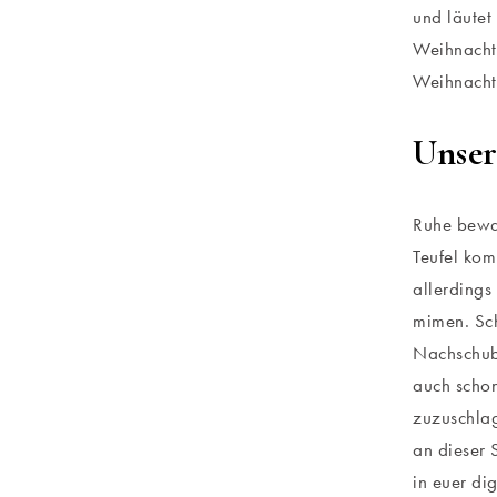
und läutet
Weihnachts
Weihnachts
Unser
Ruhe bewah
Teufel kom
allerdings
mimen. Sch
Nachschub 
auch schon
zuzuschlag
an dieser 
in euer dig