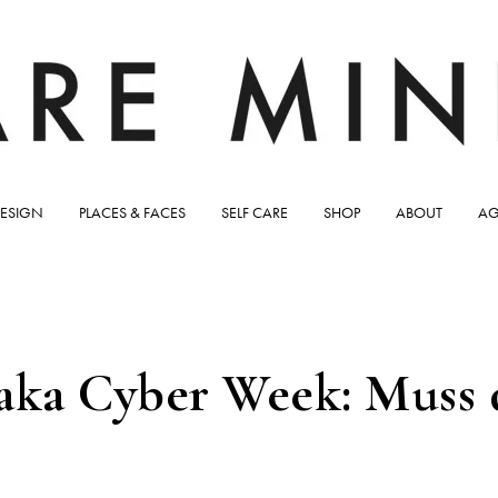
ESIGN
PLACES & FACES
SELF CARE
SHOP
ABOUT
AG
 aka Cyber Week: Muss d