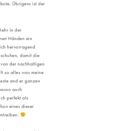
ote. Übrigens ist der
ehr in der
inen Händen ein
ich hervorragend
dschuhen, damit die
 von der nachhaltigen
lt so alles was meine
este and er ganzen
enauso auch
ch perfekt als
chon eines dieser
umtreiben.