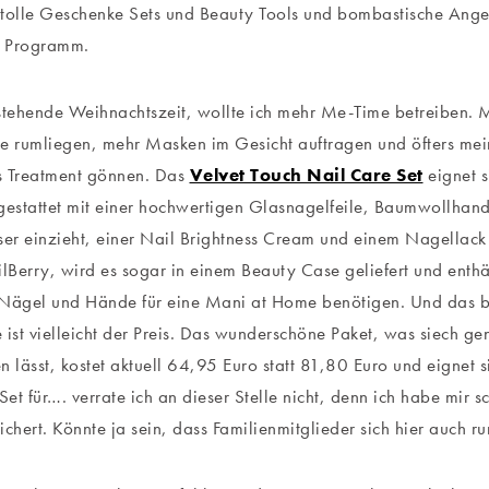
tolle Geschenke Sets und Beauty Tools und bombastische Angeb
r Programm.
stehende Weihnachtszeit, wollte ich mehr Me-Time betreiben. M
 rumliegen, mehr Masken im Gesicht auftragen und öfters me
s Treatment gönnen. Das
Velvet Touch Nail Care Set
eignet s
gestattet mit einer hochwertigen Glasnagelfeile, Baumwollhan
ser einzieht, einer Nail Brightness Cream und einem Nagellack
Berry, wird es sogar in einem Beauty Case geliefert und enthä
 Nägel und Hände für eine Mani at Home benötigen. Und das b
 ist vielleicht der Preis. Das wunderschöne Paket, was siech g
n lässt, kostet aktuell 64,95 Euro statt 81,80 Euro und eignet si
et für…. verrate ich an dieser Stelle nicht, denn ich habe mir s
ichert. Könnte ja sein, dass Familienmitglieder sich hier auch r