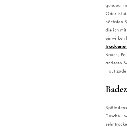
genauer im
Oder ist s
nächsten S
die ich mi
einwirken
trockene
Bauch, Po 
anderen Se
Haut zude
Badez
Spätestens
Dusche und
sehr trock