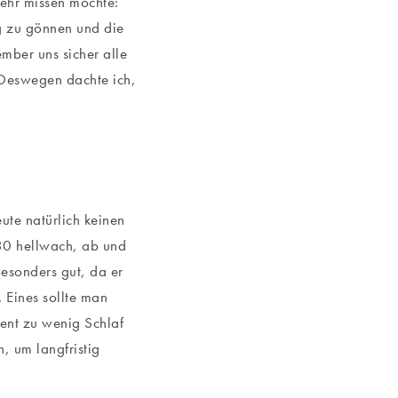
mehr missen möchte:
 zu gönnen und die
mber uns sicher alle
. Deswegen dachte ich,
eute natürlich keinen
:30 hellwach, ab und
besonders gut, da er
 Eines sollte man
ent zu wenig Schlaf
, um langfristig