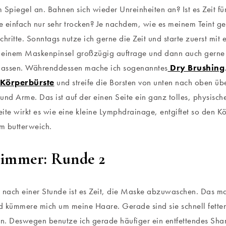
 Spiegel an. Bahnen sich wieder Unreinheiten an? Ist es Zeit fü
ie einfach nur sehr trocken? Je nachdem, wie es meinem Teint 
chritte. Sonntags nutze ich gerne die Zeit und starte zuerst mit
t einem Maskenpinsel großzügig auftrage und dann auch gerne
 lassen. Währenddessen mache ich sogenanntes
Dry Brushing
 Körperbürste
und streife die Borsten von unten nach oben üb
und Arme. Das ist auf der einen Seite ein ganz tolles, physische
ite wirkt es wie eine kleine Lymphdrainage, entgiftet so den K
m butterweich.
immer: Runde 2
 nach einer Stunde ist es Zeit, die Maske abzuwaschen. Das mac
 kümmere mich um meine Haare. Gerade sind sie schnell fetten
en. Deswegen benutze ich gerade häufiger ein entfettendes S