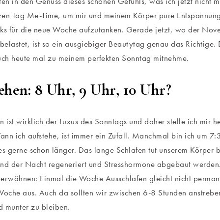
ten in den Genuss dieses schönen Gefühls, was ich jetzt nicht 
zen Tag Me-Time, um mir und meinem Körper pure Entspannung
ks für die neue Woche aufzutanken. Gerade jetzt, wo der Nove
 belastet, ist so ein ausgiebiger Beautytag genau das Richtige
euch heute mal zu meinem perfekten Sonntag mitnehme.
ehen: 8 Uhr, 9 Uhr, 10 Uhr?
n ist wirklich der Luxus des Sonntags und daher stelle ich mir h
nn ich aufstehe, ist immer ein Zufall. Manchmal bin ich um 7
es gerne schon länger. Das lange Schlafen tut unserem Körper 
nd der Nacht regeneriert und Stresshormone abgebaut werden.
erwähnen: Einmal die Woche Ausschlafen gleicht nicht perman
Woche aus. Auch da sollten wir zwischen 6-8 Stunden anstreben
d munter zu bleiben.