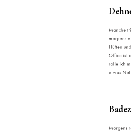
Dehn
Manche tri
morgens ei
Hüften un
Office ist
rolle ich 
etwas Netf
Badez
Morgens re