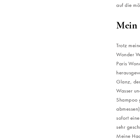
auf die mö
Mein 
Trotz mein
Wonder Wat
Paris Wond
herausgew
Glanz, den
Wasser und
Shampoo g
abmessen) 
sofort ei
sehr gesch
Meine Haar