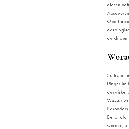
diesen nat
Absäuerung
Oberfläche
adstringie
durch den 
Worau
So traumha
länger im 
auswirken.
Wasser wie
Besonders 
Behandlun
werden, so