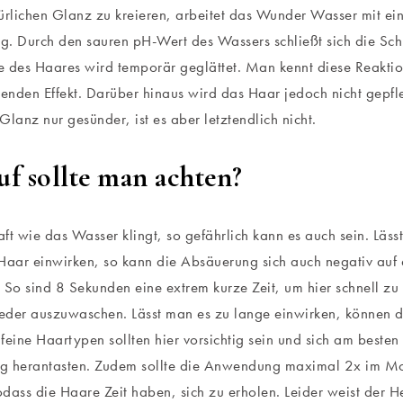
ürlichen Glanz zu kreieren, arbeitet das Wunder Wasser mit ei
. Durch den sauren pH-Wert des Wassers schließt sich die Sch
 des Haares wird temporär geglättet. Man kennt diese Reaktio
renden Effekt. Darüber hinaus wird das Haar jedoch nicht gepfl
Glanz nur gesünder, ist es aber letztendlich nicht.
f sollte man achten?
ft wie das Wasser klingt, so gefährlich kann es auch sein. Läs
Haar einwirken, so kann die Absäuerung sich auch negativ auf 
 So sind 8 Sekunden eine extrem kurze Zeit, um hier schnell zu
der auszuwaschen. Lässt man es zu lange einwirken, können d
feine Haartypen sollten hier vorsichtig sein und sich am besten 
g herantasten. Zudem sollte die Anwendung maximal 2x im Mo
dass die Haare Zeit haben, sich zu erholen. Leider weist der Her