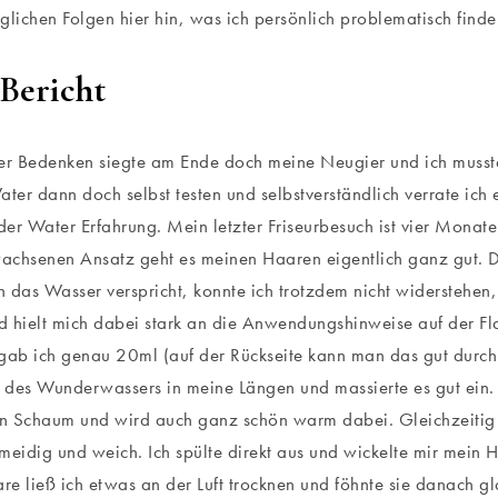
glichen Folgen hier hin, was ich persönlich problematisch find
Bericht
er Bedenken siegte am Ende doch meine Neugier und ich musst
er dann doch selbst testen und selbstverständlich verrate ich
er Water Erfahrung. Mein letzter Friseurbesuch ist vier Monate
achsenen Ansatz geht es meinen Haaren eigentlich ganz gut.
 das Wasser verspricht, konnte ich trotzdem nicht widerstehen, 
 hielt mich dabei stark an die Anwendungshinweise auf der F
ab ich genau 20ml (auf der Rückseite kann man das gut durc
des Wunderwassers in meine Längen und massierte es gut ein. 
nen Schaum und wird auch ganz schön warm dabei. Gleichzeiti
meidig und weich. Ich spülte direkt aus und wickelte mir mein
e ließ ich etwas an der Luft trocknen und föhnte sie danach gl