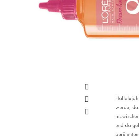
Hallelujah
wurde, das
inzwischen
und da geh
berühmten 