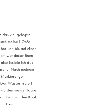
e.
e das viel gehypte
 euch meine L’Oréal
 her und bis auf einen
 Dem wunderschönen
also testete ich das
lasche. Nach meinem
h Markierungen
Das Wasser kreiert
g wurden meine Haare
 Handtuch um den Kopf.
att. Den