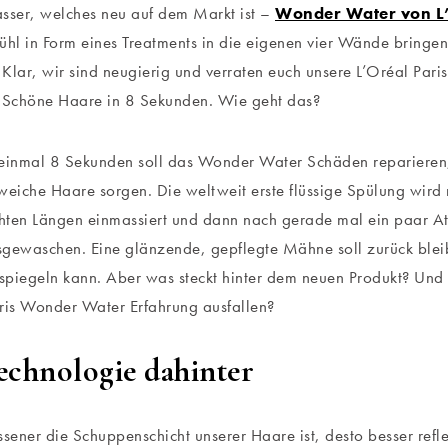
ser, welches neu auf dem Markt ist –
Wonder Water von L
ühl in Form eines Treatments in die eigenen vier Wände bringen
Klar, wir sind neugierig und verraten euch unsere L’Oréal Par
. Schöne Haare in 8 Sekunden. Wie geht das?
einmal 8 Sekunden soll das Wonder Water Schäden reparieren,
weiche Haare sorgen. Die weltweit erste flüssige Spülung wi
chten Längen einmassiert und dann nach gerade mal ein paar 
gewaschen. Eine glänzende, gepflegte Mähne soll zurück bleib
 spiegeln kann. Aber was steckt hinter dem neuen Produkt? Und
ris Wonder Water Erfahrung ausfallen?
echnologie dahinter
ssener die Schuppenschicht unserer Haare ist, desto besser refle