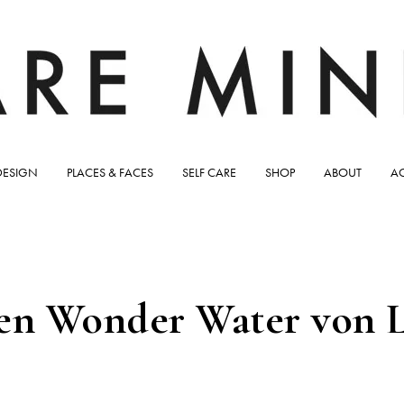
DESIGN
PLACES & FACES
SELF CARE
SHOP
ABOUT
A
en Wonder Water von L