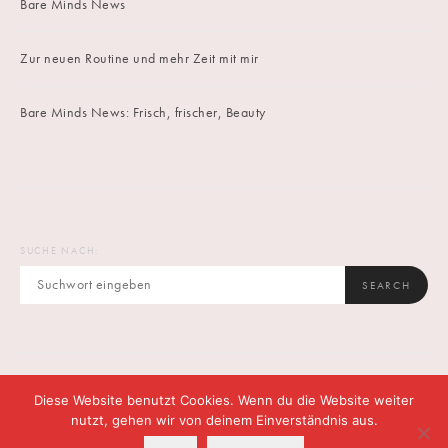
Bare Minds News
Zur neuen Routine und mehr Zeit mit mir
Bare Minds News: Frisch, frischer, Beauty
SUCHE NACH:
SEARCH
Diese Website benutzt Cookies. Wenn du die Website weiter
IMPRINT
DATENSCHUTZ
CONTACT
nutzt, gehen wir von deinem Einverständnis aus.